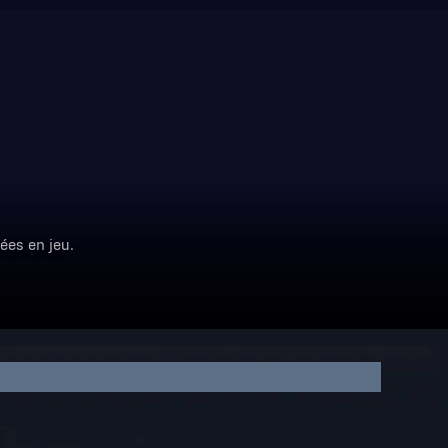
ées en jeu.