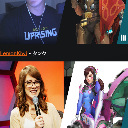
LemonKiwi
- タンク