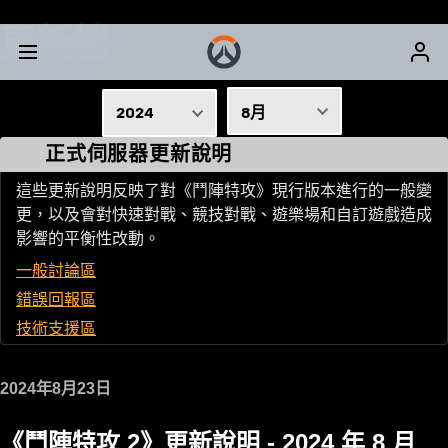
更新檔
2024
8月
正式伺服器更新說明
2026
1月
2025
這些更新說明反映了對《鬥陣特攻》現行版本進行的一般變
2月
更，以及會對快速對戰、競技對戰、遊樂場和自訂遊戲造成
2024
3月
影響的平衡性改動。
2023
一般討論區
4月
2022
錯誤回報區
5月
技術支援區
2021
6月
2020
2024年8月23日
7月
2019
2018
8月
《鬥陣特攻 2》更新說明 - 2024 年 8 月