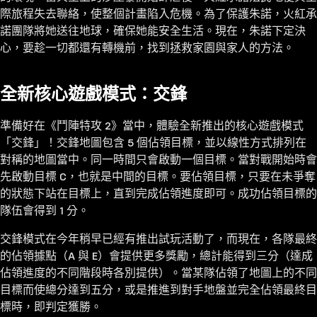
際旅程失去聯絡，使整個計畫陷入危機。為了保護朱諾，火紅承
諾團隊將她送往地球，確保她能安全生活。現在，朱諾下定決
心，要趁一切都還有轉機前，找到拯救家園與家人的方法。
全新核心遊戲模式：交鋒
準備好在《鬥陣特攻 2》當中，體驗全新推出的核心遊戲模式
「交鋒」！交鋒地圖包含 5 個佔領目標，並以線性方式排列在
對稱的地圖當中。同一時間只會啟動一個目標。當對戰開始時會
先啟動目標 C，也就是中間的目標。要佔領目標，只要在未爭奪
的狀態下站在目標上，直到完成佔領進度即可。成功佔領目標的
隊伍會得到 1 分。
交鋒模式在今年稍早已經有推出試玩活動了，而現在，各隊最終
的佔領據點（A 與 E）會提供更多獎勵，總計能得到三分（達成
佔領進度的不同階段時各別提供）。當某隊佔領了地圖上的不同
目標而使總分達到五分，或是推進到對手地盤並完全佔領最終目
標時，即判定獲勝。