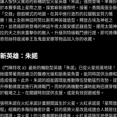
讓人愉快又驚奇的新輔助型火星英雄「朱諾」強勢登場。準備好
於本賽季踏上星際之旅，探索嶄新邊際吧。接著，勇闖兩張全新
「交鋒」遊戲模式的地圖，在其中進行激烈的拉鋸戰並努力獲
勝！換上全新神話阿努比斯死神英雄造型，釋放古埃及神祇之
力，並透過即將登場的神話午夜太陽安娜武器造型，運用太陽神
拉的天之劍來重擊你的敵人。升級到特級戰鬥通行證，即可將傳
奇芭絲特毀滅拳王及鬼面安娜等物品加入你的收藏。
新英雄：朱諾
《鬥陣特攻 2》最新的輔助型英雄「朱諾」已從火星抵達地球！
她還帶著用途廣泛的醫療光槍和脈衝星魚雷，能同時提供治療和
造成傷害。此外，朱諾的超能圓環能推動隊伍發動猛烈攻勢，提
升移動速度並進行高速戰鬥。而她的高機動性讓她能夠迅速穿梭
於戰場之上，在關鍵時刻提供支援，或是有效迴避威脅。
張明朱諾在火紅承諾計畫期間誕生於火星。火紅承諾是「星際旅
程」組織的多階段機密計畫，目的是將火星改造成適合人類居住
的環境。當火星上的沙塵暴開始肆虐後，火紅承諾殖民地便與星