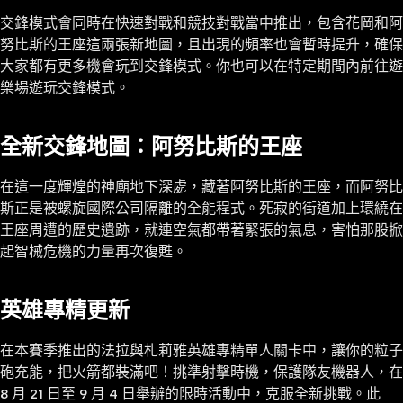
交鋒模式會同時在快速對戰和競技對戰當中推出，包含花岡和阿
努比斯的王座這兩張新地圖，且出現的頻率也會暫時提升，確保
大家都有更多機會玩到交鋒模式。你也可以在特定期間內前往遊
樂場遊玩交鋒模式。
全新交鋒地圖：阿努比斯的王座
在這一度輝煌的神廟地下深處，藏著阿努比斯的王座，而阿努比
斯正是被螺旋國際公司隔離的全能程式。死寂的街道加上環繞在
王座周遭的歷史遺跡，就連空氣都帶著緊張的氣息，害怕那股掀
起智械危機的力量再次復甦。
英雄專精更新
在本賽季推出的法拉與札莉雅英雄專精單人關卡中，讓你的粒子
砲充能，把火箭都裝滿吧！挑準射擊時機，保護隊友機器人，在
8 月 21 日至 9 月 4 日舉辦的限時活動中，克服全新挑戰。此