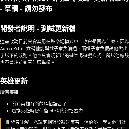
2017
- 草稿 - 請勿發布
9月
2016
10月
開發者說明 - 測試更新檔
11月
這些改動目前只會套用在遊樂場模式中。你會想問為什麼，因為
12月
Aaron Keller 宣稱他能與桃子章魚溝通，而桃子章魚便請他做出
了以下的改動。他也只會玩新出的遊樂場遊戲模式，所以他應該
也不會注意到有什麼異樣。
英雄更新
所有英雄
所有英雄有新的絕招語音了
切換英雄時會保留 50% 的絕招蓄力
開發者註解：老玩家相對於新玩家有一個優勢，就是他們對
技能語音的辨識力很強。為了讓新玩家能夠與老玩家站在同