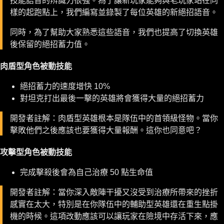
樣的起跑點上，我們編寫並錄製了每位英雄的新絕招語音。
同時，為了幫助大家熟悉這些語音，我們也提高了切換英雄
後保留的絕招蓄力值。
肉盾型角色被動技能
絕招蓄力的速度增快 10%
對坦克打出最後一擊的英雄將會獲得大量的絕招蓄力
開發者註解：肉盾型英雄根本是隊伍中的首領級怪物。當你
擊敗他們之後應該也要獲得大量報酬。這你也同意吧？
攻擊型角色被動技能
完成擊殺後會為自己治療 50 點生命值
開發者註解：當你深入敵陣干擾又沒受到治療所帶來的挫折
感實在太大，特別是在你隊伍中的輔助型英雄還在重生點掛
機的時候。這項改動應該可以讓玩家在險境中存活下來，應