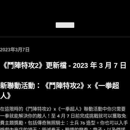
文章頂端
2023年3月7日
《鬥陣特攻2》更新檔 - 2023 年 3 月 7 日
新聯動活動：《鬥陣特攻2》x《一拳超
人》
在這限時的《鬥陣特攻2》x《一拳超人》聯動活動中你只需要
一拳就能解決你的敵人！至 4 月 7 日前完成挑戰就可以獲取免
費主題獎勵，包括傳奇無照騎士：士兵 76 造型。你也可以入手
遊戲內商店的埼玉：毀滅拳王、戰慄的龍卷：霧子，以及傑諾