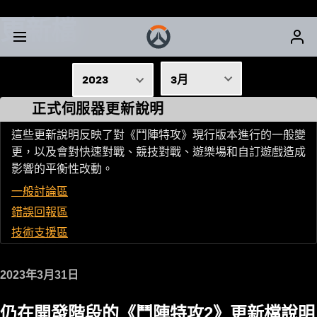
更新檔
2023
3月
正式伺服器更新說明
2026
1月
2025
這些更新說明反映了對《鬥陣特攻》現行版本進行的一般變
2月
更，以及會對快速對戰、競技對戰、遊樂場和自訂遊戲造成
2024
3月
影響的平衡性改動。
2023
一般討論區
4月
2022
錯誤回報區
5月
技術支援區
2021
6月
2020
2023年3月31日
7月
2019
2018
8月
仍在開發階段的《鬥陣特攻2》更新檔說明