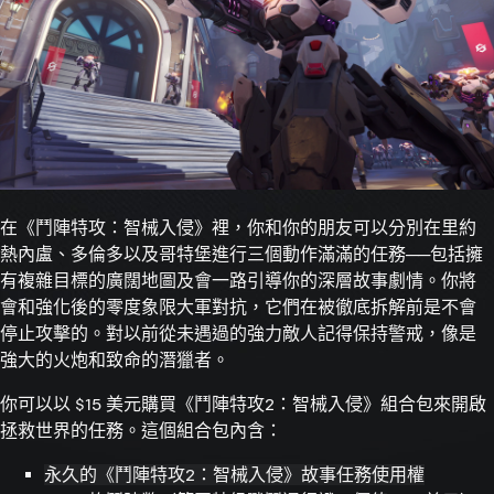
在《鬥陣特攻：智械入侵》裡，你和你的朋友可以分別在里約
熱內盧、多倫多以及哥特堡進行三個動作滿滿的任務──包括擁
有複雜目標的廣闊地圖及會一路引導你的深層故事劇情。你將
會和強化後的零度象限大軍對抗，它們在被徹底拆解前是不會
停止攻擊的。對以前從未遇過的強力敵人記得保持警戒，像是
強大的火炮和致命的潛獵者。
你可以以 $15 美元購買《鬥陣特攻2：智械入侵》組合包來開啟
拯救世界的任務。這個組合包內含：
永久的《鬥陣特攻2：智械入侵》故事任務使用權