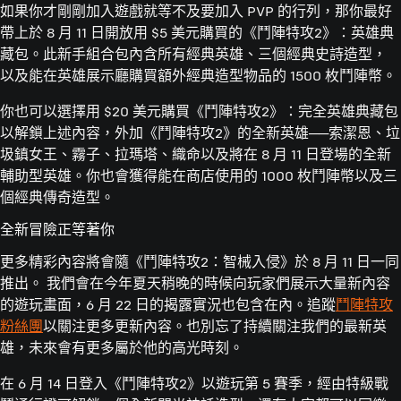
如果你才剛剛加入遊戲就等不及要加入 PVP 的行列，那你最好
帶上於 8 月 11 日開放用 $5 美元購買的《鬥陣特攻2》：英雄典
藏包。此新手組合包內含所有經典英雄、三個經典史詩造型，
以及能在英雄展示廳購買額外經典造型物品的 1500 枚鬥陣幣。
你也可以選擇用 $20 美元購買《鬥陣特攻2》：完全英雄典藏包
以解鎖上述內容，外加《鬥陣特攻2》的全新英雄──索潔恩、垃
圾鎮女王、霧子、拉瑪塔、織命以及將在 8 月 11 日登場的全新
輔助型英雄。你也會獲得能在商店使用的 1000 枚鬥陣幣以及三
個經典傳奇造型。
全新冒險正等著你
更多精彩內容將會隨《鬥陣特攻2：智械入侵》於 8 月 11 日一同
推出。 我們會在今年夏天稍晚的時候向玩家們展示大量新內容
的遊玩畫面，6 月 22 日的揭露實況也包含在內。追蹤
鬥陣特攻
粉絲團
以關注更多更新內容。也別忘了持續關注我們的最新英
雄，未來會有更多屬於他的高光時刻。
在 6 月 14 日登入《鬥陣特攻2》以遊玩第 5 賽季，經由特級戰