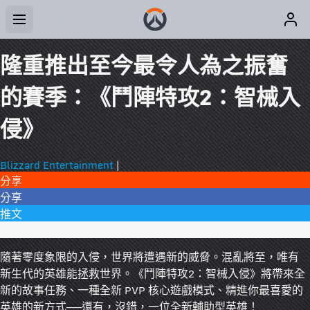
隆重推出至今最令人為之振奮
的賽季：《鬥陣特攻2：智械入
侵》
Blizzard Entertainment
|
分享
分享
推文
1 則留言
隨著零度象限的入侵，世界將遭遇新的威脅。混亂將至，唯有
新生代的英雄能拯救世界。《鬥陣特攻2：智械入侵》將帶來全
新的故事任務、一種全新 PVP 核心遊戲模式、精進你最喜愛的
英雄的新方式──還有，沒錯，一位全新輔助型英雄！