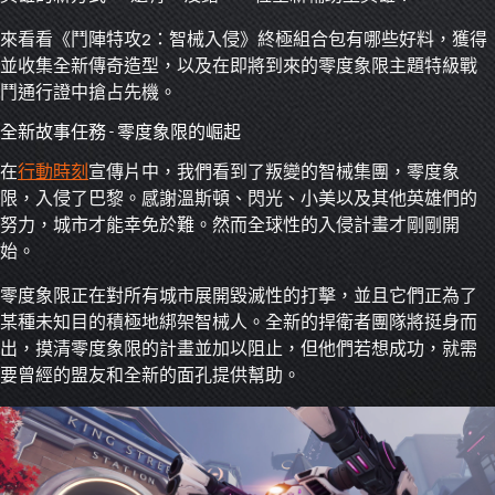
來看看《鬥陣特攻2：智械入侵》終極組合包有哪些好料，獲得
並收集全新傳奇造型，以及在即將到來的零度象限主題特級戰
鬥通行證中搶占先機。
全新故事任務 - 零度象限的崛起
在
行動時刻
宣傳片中，我們看到了叛變的智械集團，零度象
限，入侵了巴黎。感謝溫斯頓、閃光、小美以及其他英雄們的
努力，城市才能幸免於難。然而全球性的入侵計畫才剛剛開
始。
零度象限正在對所有城市展開毀滅性的打擊，並且它們正為了
某種未知目的積極地綁架智械人。全新的捍衛者團隊將挺身而
出，摸清零度象限的計畫並加以阻止，但他們若想成功，就需
要曾經的盟友和全新的面孔提供幫助。