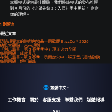
掌握模式提供最佳體驗，我們將該模式的發布推遲
到 9 月份的《守望先鋒 2：入侵》季中更新。 謝謝
你的理解。
1 則留言
最近文章
透過超豐富的遊戲內物品一同歡慶 BlizzCon® 2026
總監大觀點：未來規則
「利爪霸業：第 3 賽季季中」現正火力全開
每週回顧：成就非凡
在利爪霸業 - 第 3 賽季：勇闖虎穴中，張牙舞爪盡情馳騁
每週回顧：解析巔峰