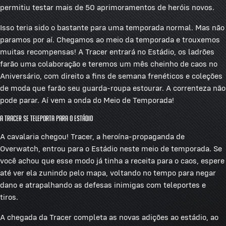
permitiu testar mais de 50 aprimoramentos de heróis novos.
Isso teria sido o bastante para uma temporada normal. Mas não
paramos por aí. Chegamos ao meio da temporada e trouxemos
muitas recompensas! A Tracer entrará no Estádio, os ladrões
farão uma colaboração e teremos um mês cheinho de caos no
Aniversário, com direito a fins de semana frenéticos e coleções
de moda que farão seu guarda-roupa estourar. A correnteza não
pode parar. Aí vem a onda do Meio de Temporada!
A Tracer se teleporta para o Estádio
A cavalaria chegou! Tracer, a heroína-propaganda de
Overwatch, entrou para o Estádio neste meio de temporada. Se
você achou que esse modo já tinha a receita para o caos, espere
até ver ela zunindo pelo mapa, voltando no tempo para negar
dano e atrapalhando as defesas inimigas com teleportes e
tiros.
A chegada da Tracer completa as novas adições ao estádio, ao