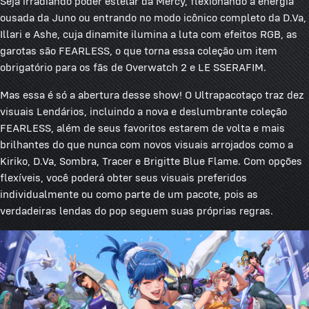
Seja irradiando poder estelar da Mercy, flexionando a energia
ousada da Juno ou entrando no modo icônico completo da D.Va,
Illari e Ashe, cuja dinamite ilumina a luta com efeitos RGB, as
garotas são FEARLESS, o que torna essa coleção um item
obrigatório para os fãs de Overwatch 2 e LE SSERAFIM.
Mas essa é só a abertura desse show! O Ultrapacotaço traz dez
visuais Lendários, incluindo a nova e deslumbrante coleção
FEARLESS, além de seus favoritos estarem de volta e mais
brilhantes do que nunca com novos visuais arrojados como a
Kiriko, D.Va, Sombra, Tracer e Brigitte Blue Flame. Com opções
flexíveis, você poderá obter seus visuais preferidos
individualmente ou como parte de um pacote, pois as
verdadeiras lendas do pop seguem suas próprias regras.