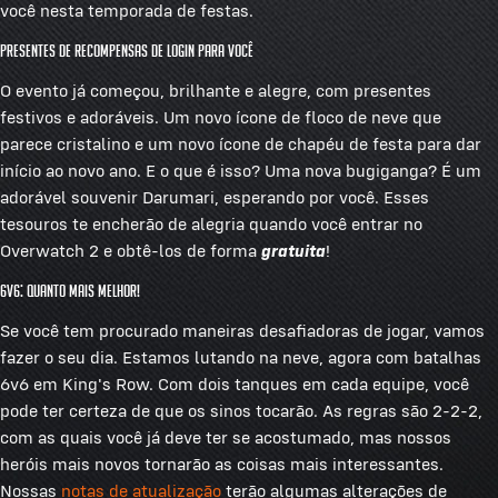
você nesta temporada de festas.
Presentes de Recompensas de Login para Você
O evento já começou, brilhante e alegre, com presentes
festivos e adoráveis. Um novo ícone de floco de neve que
parece cristalino e um novo ícone de chapéu de festa para dar
início ao novo ano. E o que é isso? Uma nova bugiganga? É um
adorável souvenir Darumari, esperando por você. Esses
tesouros te encherão de alegria quando você entrar no
Overwatch 2 e obtê-los de forma
gratuita
!
6v6: Quanto Mais Melhor!
Se você tem procurado maneiras desafiadoras de jogar, vamos
fazer o seu dia. Estamos lutando na neve, agora com batalhas
6v6 em King's Row. Com dois tanques em cada equipe, você
pode ter certeza de que os sinos tocarão. As regras são 2-2-2,
com as quais você já deve ter se acostumado, mas nossos
heróis mais novos tornarão as coisas mais interessantes.
Nossas
notas de atualização
terão algumas alterações de