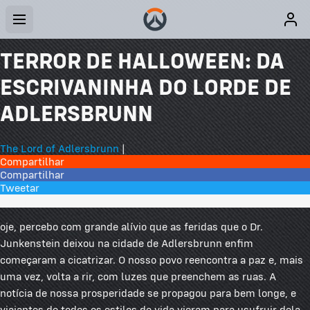
TERROR DE HALLOWEEN: DA
ESCRIVANINHA DO LORDE DE
ADLERSBRUNN
The Lord of Adlersbrunn
|
Compartilhar
Compartilhar
Tweetar
7 Comentários
oje, percebo com grande alívio que as feridas que o Dr.
Junkenstein deixou na cidade de Adlersbrunn enfim
começaram a cicatrizar. O nosso povo reencontra a paz e, mais
uma vez, volta a rir, com luzes que preenchem as ruas. A
notícia de nossa prosperidade se propagou para bem longe, e
viajantes de todos os estilos de vida vieram para usufruir dela.