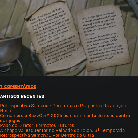
7 COMENTÁRIOS
ARTIGOS RECENTES
Retrospectiva Semanal: Perguntas e Respostas da Junção
Neon
Comemore a BlizzCon® 2026 com um monte de itens dentro
dos jogos
Papo do Diretor: Formatos Futuros
A chapa vai esquentar no Reinado da Talon: 3ª Temporada
Retrospectiva Semanal: Por Dentro do Ultra