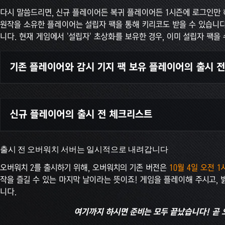
다시 말씀드리면, 신규 플레이어든 복귀 플레이어든 1시즌에 로그인만 
원작을 소유한 플레이어는 설립자 팩을 통해 키리코도 받을 수 있습니다
니다. 현재 게임에서 '설립자' 초상화를 보유한 경우, 이미 설립자 팩을
기존 플레이어와 감시 기지 팩 보유 플레이어의 출시 
오버워치 2 미리 다운로드
- 출시 즉시 게임을 시작하려면 기
신규 플레이어의 출시 전 체크리스트
기존 PC 사용자와 PC를 사용하는 감시 기지 팩 보유자의 
미리 다운로드해 둘 수 있습니다. 다운로드 용량은 최대 5
다운로드가 백그라운드에서 자동으로 진행됩니다. 그러지
출시 전 오버워치 서버는 일시적으로 내려갑니다
Battle.net 계정 만들기 -
어느 플랫폼에서나 오버워치 2를 플레
"업데이트 확인"을 선택해서 수동으로 다운로드를 시작할
서 만들 수 있습니다.
기존 콘솔 사용자의 경우 10월 5일 오전 1시경부터 다운
오버워치 2를 출시하기 위해, 오버워치의 기존 버전은
10월 4일 오전 
작을 즐길 수 있는 마지막 날이라는 뜻이죠! 게임을 플레이해 주시고,
오버워치 2 다운로드
- 콘솔 및 PC를 사용하는 신규 사용자의
계정 통합
- 오버워치 2에 진행 데이터 동기화 기능이 추가됨
니다.
습니다. 다운로드 용량은 콘솔에서는 최대 30GB, PC에서는 최
내 꾸미기 아이템 내역을 하나의 프로필로 통합할 수 있게 되었
어 PC 계정이 두 개 있을 경우, 이 두 계정을 통합할 수는 없습니다. X
여기까지 하시면 준비는 모두 끝났습니다! 곧 
다.) 플랫폼에 따라 계정을 여러 개 사용하던 기존 플레이어가