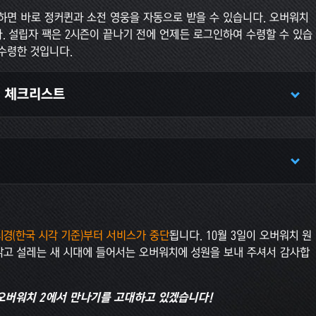
하면 바로 정커퀸과 소전 영웅을 자동으로 받을 수 있습니다. 오버워치
. 설립자 팩은 2시즌이 끝나기 전에 언제든 로그인하여 수령할 수 있습
 수령한 것입니다.
전 체크리스트
기에 게임을 미리 설치해 두어야 합니다.
경우, 10월 1일 오전 5시 30분경(한국 시각 기준)부터 오버워치 2를
0GB입니다. Battle.net에서 자동 업데이트를 활성화해 두었다면
 않을 경우 게임 시작 버튼 오른쪽의 톱니바퀴 아이콘을 클릭한 후
이하려면 Battle.net 계정이 필요합니다.
Battle.net 계정은 여기
 수 있습니다.
로드를 시작할 수 있고, 다운로드 용량은 최대 30GB입니다.
1시경(한국 시각 기준)부터 서비스가 중단
됩니다. 10월 3일이 오버워치 원
 밝고 설레는 새 시대에 들어서는 오버워치에 성원을 보내 주셔서 감사합
 경우 출시 시점인 10월 5일 오전 4시경부터 다운로드를 시작할 수 있
에 따라, 플랫폼별 오버워치 계정 여러 개의 게임 진행 데이터와 게임
대 50GB입니다.
습니다. (*플랫폼별로 계정을 하나씩만 연결할 수 있습니다. 예를 들
box, PlayStation, Nintendo Switch의 경우도 마찬가지입니
오버워치 2에서 만나기를 고대하고 있겠습니다!
 오버워치의 게임 진행 데이터를 오버워치 2로 가져가려면 계정 통합