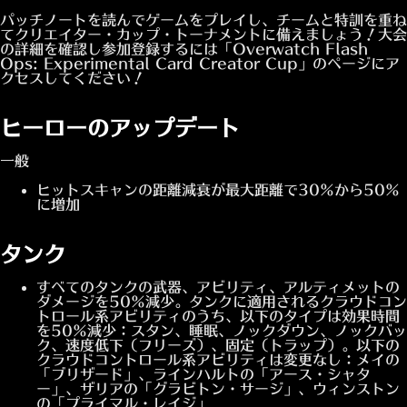
パッチノートを読んでゲームをプレイし、チームと特訓を重ね
てクリエイター・カップ・トーナメントに備えましょう！大会
の詳細を確認し参加登録するには「Overwatch Flash
Ops: Experimental Card Creator Cup」のページにア
クセスしてください！
ヒーローのアップデート
一般
ヒットスキャンの距離減衰が最大距離で30%から50%
に増加
タンク
すべてのタンクの武器、アビリティ、アルティメットの
ダメージを50%減少。タンクに適用されるクラウドコン
トロール系アビリティのうち、以下のタイプは効果時間
を50%減少：スタン、睡眠、ノックダウン、ノックバッ
ク、速度低下（フリーズ）、固定（トラップ）。以下の
クラウドコントロール系アビリティは変更なし：メイの
「ブリザード」、ラインハルトの「アース・シャタ
ー」、ザリアの「グラビトン・サージ」、ウィンストン
の「プライマル・レイジ」