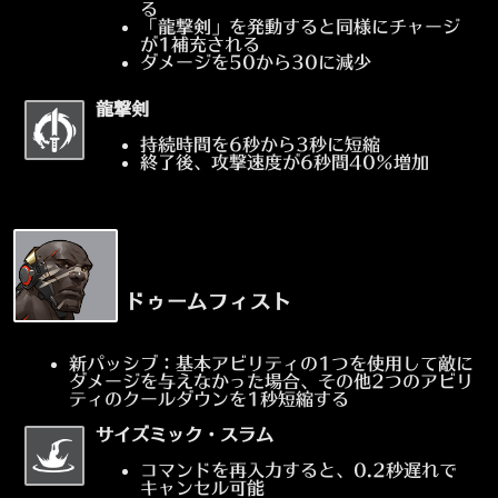
る
「龍撃剣」を発動すると同様にチャージ
が1補充される
ダメージを50から30に減少
龍撃剣
持続時間を6秒から3秒に短縮
終了後、攻撃速度が6秒間40%増加
ドゥームフィスト
新パッシブ：基本アビリティの1つを使用して敵に
ダメージを与えなかった場合、その他2つのアビリ
ティのクールダウンを1秒短縮する
サイズミック・スラム
コマンドを再入力すると、0.2秒遅れで
キャンセル可能