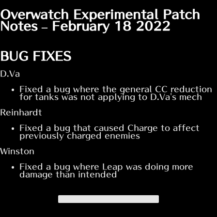
2016
11月
Overwatch Experimental Patch
Notes – February 18 2022
12月
BUG FIXES
D.Va
Fixed a bug where the general CC reduction
for tanks was not applying to D.Va's mech
Reinhardt
Fixed a bug that caused Charge to affect
previously charged enemies
Winston
Fixed a bug where Leap was doing more
damage than intended
パッチノートのはじめに戻る