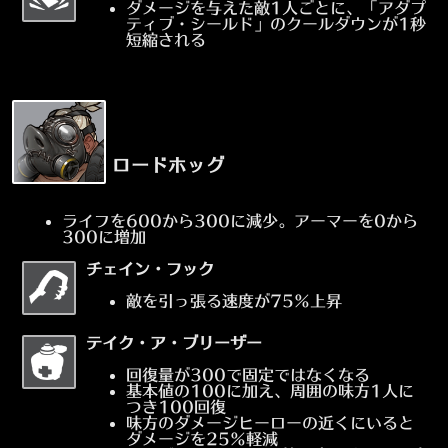
ダメージを与えた敵1人ごとに、「アダプ
ティブ・シールド」のクールダウンが1秒
短縮される
ロードホッグ
ライフを600から300に減少。アーマーを0から
300に増加
チェイン・フック
敵を引っ張る速度が75%上昇
テイク・ア・ブリーザー
回復量が300で固定ではなくなる
基本値の100に加え、周囲の味方1人に
つき100回復
味方のダメージヒーローの近くにいると
ダメージを25%軽減