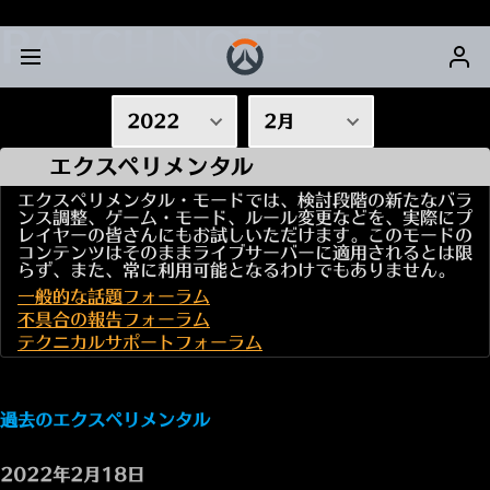
PATCH NOTES
2022
2月
エクスペリメンタル
2026
1月
エクスペリメンタル・モードでは、検討段階の新たなバラ
2025
2月
ンス調整、ゲーム・モード、ルール変更などを、実際にプ
レイヤーの皆さんにもお試しいただけます。このモードの
2024
3月
コンテンツはそのままライブサーバーに適用されるとは限
らず、また、常に利用可能となるわけでもありません。
2023
4月
一般的な話題フォーラム
2022
5月
不具合の報告フォーラム
2021
6月
テクニカルサポートフォーラム
2020
7月
2019
8月
過去のエクスペリメンタル
2018
9月
2022年2月18日
2017
10月