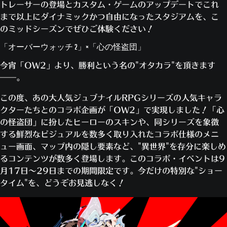
トレーサーの登場とカスタム・ゲームのアップデートでこれ
まで以上にダイナミックかつ自由になったスタジアムを、こ
のミッドシーズンでぜひご体験ください！
「オーバーウォッチ 2」×「心の怪盗団」
今宵「OW2」より、勝利という名の"オタカラ"を頂きます
――。
この度、あの大人気ジュブナイルRPGシリーズの人気キャラ
クターたちとのコラボ企画が「OW2」で実現しました！「心
の怪盗団」に扮したヒーローのスキンや、同シリーズを象徴
する鮮烈なビジュアルを数多く取り入れたコラボ仕様のメニ
ュー画面、マップ内の隠し要素など、"異世界"を存分に楽しめ
るコンテンツが数多く登場します。このコラボ・イベントは9
月17日～29日までの期間限定です。今だけの特別な"ショー
タイム"を、どうぞお見逃しなく！