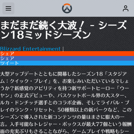
まだまだ続く大波！ - シーズ
ン18ミッドシーズン
Blizzard Entertainment
|
シェア
シェア
ツイート
大型アップデートとともに開幕したシーズン18「スタジア
ム：クイック・プレイ」を、お楽しみいただいているでしょ
うか？新感覚のアビリティを持つ新サポートヒーロー「ウー
ヤン」の正式デビューや、バスケットボール界の大スター、
ルカ・ドンチッチ選手とのコラボ企画、そしてライバル・プ
レイのランク・リセット、50種類以上の新パークなど、この
シーズンで導入された新コンテンツの量はまさに膨大の一
言。入手可能なトレジャー・ボックスが最大77個という報酬
面の充実ぶりもさることながら、ゲームプレイや戦略もシー