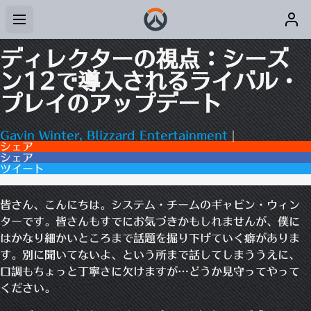
ディレクターの視点：シーズ
ン12で導入されるライバル・
プレイのアップデート
Gavin Winter, Blizzard Entertainment
|
シェア
シェア
ツイート
0コメント
皆さん、こんにちは。システム・チームのギャビン・ウィン
ターです。皆さんもすでにお気づきかもしれませんが、僕に
はかなり細かいところまで話題を掘り下げていく癖がありま
す。別に聞いてないよ、という所まで話してしまううえに、
口調もちょっと丁寧さに欠けますが…どうか見守ってやって
ください。