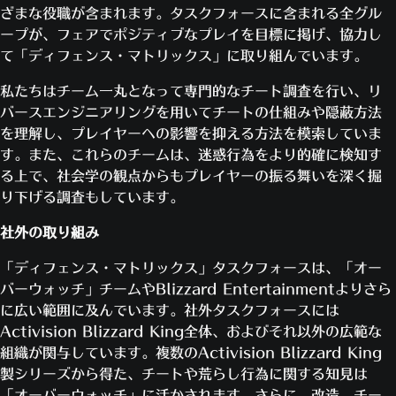
ざまな役職が含まれます。タスクフォースに含まれる全グル
ープが、フェアでポジティブなプレイを目標に掲げ、協力し
て「ディフェンス・マトリックス」に取り組んでいます。
私たちはチーム一丸となって専門的なチート調査を行い、リ
バースエンジニアリングを用いてチートの仕組みや隠蔽方法
を理解し、プレイヤーへの影響を抑える方法を模索していま
す。また、これらのチームは、迷惑行為をより的確に検知す
る上で、社会学の観点からもプレイヤーの振る舞いを深く掘
り下げる調査もしています。
社外の取り組み
「ディフェンス・マトリックス」タスクフォースは、「オー
バーウォッチ」チームやBlizzard Entertainmentよりさら
に広い範囲に及んでいます。社外タスクフォースには
Activision Blizzard King全体、およびそれ以外の広範な
組織が関与しています。複数のActivision Blizzard King
製シリーズから得た、チートや荒らし行為に関する知見は
「オーバーウォッチ」に活かされます。さらに、改造、チー