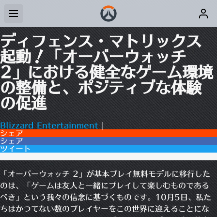
ディフェンス・マトリックス
起動！「オーバーウォッチ
2」における健全なゲーム環境
の整備と、ポジティブな体験
の促進
Blizzard Entertainment
|
シェア
シェア
ツイート
2コメント
「オーバーウォッチ 2」が基本プレイ無料モデルに移行した
のは、「ゲームは友人と一緒にプレイして楽しむものである
べき」という我々の信念に基づくものです。10月5日、私た
ちはかつてない数のプレイヤーをこの世界に迎えることにな