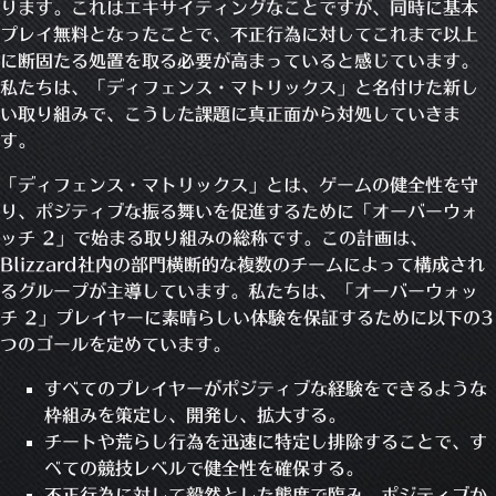
ります。これはエキサイティングなことですが、同時に基本
プレイ無料となったことで、不正行為に対してこれまで以上
に断固たる処置を取る必要が高まっていると感じています。
私たちは、「ディフェンス・マトリックス」と名付けた新し
い取り組みで、こうした課題に真正面から対処していきま
す。
「ディフェンス・マトリックス」とは、ゲームの健全性を守
り、ポジティブな振る舞いを促進するために「オーバーウォ
ッチ 2」で始まる取り組みの総称です。この計画は、
Blizzard社内の部門横断的な複数のチームによって構成され
るグループが主導しています。私たちは、「オーバーウォッ
チ 2」プレイヤーに素晴らしい体験を保証するために以下の3
つのゴールを定めています。
すべてのプレイヤーがポジティブな経験をできるような
枠組みを策定し、開発し、拡大する。
チートや荒らし行為を迅速に特定し排除することで、す
べての競技レベルで健全性を確保する。
不正行為に対して毅然とした態度で臨み、ポジティブか