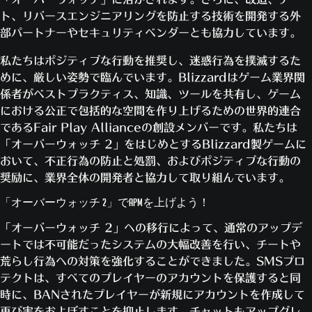
ト、リバースエンジニアリングを防止する技術を開発する外
部パートナーやセキュリティベンダーとも協力しています。
私たちはポジティブな行動を推奨し、迷惑行為を撲滅するた
めに、厳しい姿勢で臨んでいます。Blizzardはゲーム業界関
係者がベストプラクティス、知識、ツールを共有し、ゲーム
における公正で包括的な空間を作り上げるための世界的連合
であるFair Play Allianceの創設メンバーです。私たちは
「オーバーウォッチ 2」をはじめとするBlizzard製ゲームに
おいて、不正行為の防止と処罰、およびポジティブな行動の
奨励に、業界全体の開発者と協力して取り組んでいます。
「オーバーウォッチ 2」でAPMを上げよう！
「オーバーウォッチ 2」への移行によって、通常のアップデ
ートでは不可能だったシステムの大幅改善を行い、チートや
荒らし行為への対策を強化することができました。SMSプロ
テクトは、すべてのプレイヤーのアカウントを保護すると同
時に、BANされたプレイヤーが新規にアカウントを作成して
再び害をおよぼすことを抑止します。チャットもアップグレ