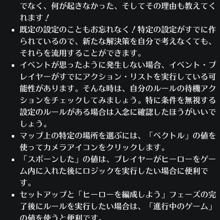
変数：
L
ます。
でなく、何が起きなかった、そしてその理由も教えてく
演算：
追加
[ルールをペースト]
をクリックします。
れます！
値：
ヒーロー
説明を
「地上にない場合、燃焼を停止す
既定の設定のこともお忘れなく！特定の設定がすでに作
ヒーロー：
プレイアブルにするヒ
る」
に変更します。こうすることで、空
られているので、新たな解決策を自分で考えなくても、
ーロー
中やジャンプ中に火を消すルールである
それらを流用することができます。
これにより、先ほど「L」で作成した配列にヒ
と分かります。
イベントが思ったように発生しない場合、イベント・プ
ーローが追加されます。最初のアクションが
すでにあるイベントタイプを残します。
レイヤーがすでにアクション・リストを実行している可
「グローバル変数を設定」ではなく「グロー
次は条件を編集してみましょう。この条
能性があります。そんな時は、自分のルールの待機アク
バル変数を変更する」で始まっていた場合、
件は、ルールを実行するかどうかを決定
ションをチェックしてみましょう。特に条件を無視する
配列は0からスタートします。すべての変数は
するものです。
設定のルールがある場合は入念に確認したほうがいいで
デフォルトで0になっています。したがって、
[地上にいる（イベント・プレイヤ
しょう。
他のものに変えなかった場合、
[0, ファラ, ハ
ー） == True]という既存の条件
マップ上の特定の場所を選ぶには、「ベクトル」の値を
のような配列になります。
ンゾー, アナ,...]
をクリックします。
使ってカメラアイコンをクリックします。
このルールに最後のアクションを追加しまし
値のドロップダウンで
[False]
を
「スポーンした」の値は、プレイヤーがヒーローをゲー
ょう。このルールはグローバル変数「L」（ヒ
選択します。
ム内に入れた後にロジックを実行したい場合に便利で
ーローの配列）のランダム化されたコピーを
他のドロップダウンは元のまま
す。
とり、新たにランダム化された配列を、「0」
で、
[OK]
をクリックします。
セットアップと「ヒーローを編成しよう」フェーズの完
からゲーム・モードに必要なヒーローの数だ
今度はアクションを編集しましょう。地
了後にルールを実行したい場合は、「進行中のゲーム」
けコピーします。そして、このコピーがグロ
上にいないヒーローの炎上を止めるとい
の値を使うと便利です。