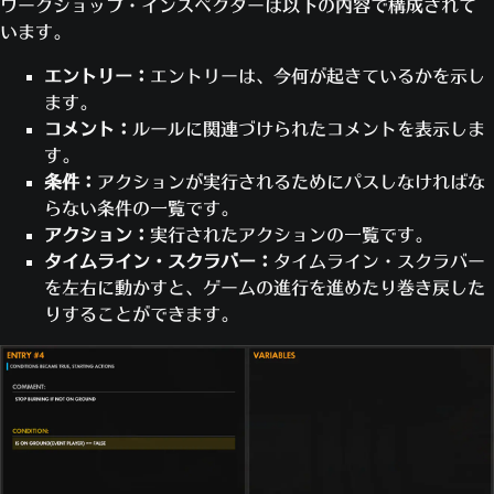
次はイベントタイプを変更して、このルール
ワークショップ・インスペクターは以下の内容で構成されて
す。
それでは、ミラー・デスマッチのスクリプトを作ってみ
がいつ実行されるかを指定します。
います。
アクションや値の中には、配列を作成したり編集し
目的が数値の場合、変数の値は追跡が始
ましょう！
イベントのドロップダウンの中から、
たりするものがあります。
まる前の数字である必要があります。
エントリー：
エントリーは、今何が起きているかを示し
[進行中 - 各プレイヤー]
を選択します。
[プレイ]
>
[ゲーム・ブラウザー]
>
[作成]
>
[設
たとえば「すべてのプレイヤー」の値は、そ
目的がベクトルの場合、変数の値は追跡
ます。
これは、ゲーム内のプレイヤー全員につ
定]
>
[ワークショップ]
をクリックします。
の時点でゲームにいるすべてのプレイヤーの
が始まる前のベクトルである必要があり
コメント：
ルールに関連づけられたコメントを表示しま
いて個別にルールが評価されることを表
最初に、操作対象になる可能性のあるヒーローのリ
配列を作ります。
ます。
す。
します。
ストを作るルールを設定しましょう。
「グローバル変数を変更する」アクションか
目的の再評価が有効になっている場合、
条件：
アクションが実行されるためにパスしなければな
他のドロップダウンはデフォルトのまま
このリストはグローバル変数「L」に配列とし
「プレイヤー変数を変更する」アクションの
追跡は必要に応じて更新され、変更され
らない条件の一覧です。
にしておきます。
て格納します。
「配列に追加」演算を利用して、自分で配列
た目的を追跡します。すでに目的に到達
アクション：
実行されたアクションの一覧です。
ここで条件を1つ追加します。この条件は、ル
配列は、プレイヤーのリスト、ヒーロー
を構築することも可能です。
したことがある場合でも同様です。
再評
タイムライン・スクラバー：
タイムライン・スクラバー
ールを実行するかどうかを決定するもので
のリスト、数値のリスト、単一の値な
入力が配列を必要としている時に他の種類の値を受
価
について詳しくは、
アクションの追加
を左右に動かすと、ゲームの進行を進めたり巻き戻した
す。ルールを常に実行したいときは、空欄に
ど、様々な形をとることができます。値
け取った場合、その値は入力のために、要素が1つ
をご覧ください。
りすることができます。
しておきましょう。
がないケースも存在します（これを
だけの配列にコピーされます。同様に、他の何らか
追跡は「グローバル変数の追跡を中止」と
条件で
[追加]
をクリックします。
「空」の配列といいます）。
の値を期待していた入力が配列を受け取った場合に
「プレイヤー変数の追跡を中止」のアクショ
値のドロップダウンで
[地上にいる]
を選
配列内のそれぞれの値は、0から始まっ
は、配列内の最初の値（配列が空の場合は「0」）
ンでキャンセルできます。
択します。プレイヤーが地面にいると、
て数字が増えていく固有のインデックス
が使われます。
追跡をキャンセルした場合、変数はその
この値は常にTrueを返します。
番号をつけられ保存されます。インデッ
時点の値を保ちます。この値は、追跡が
他のドロップダウンはデフォルトのまま
クスとその値は、「要素」と呼ばれるこ
始まった時点の値と目的の間のいずれか
にして、
[OK]
をクリックします。
ともあります。
の値です。