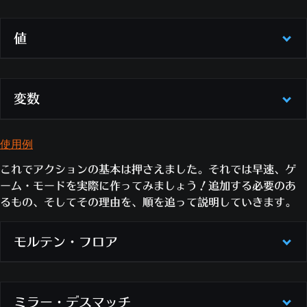
待機アクションの挙動には3つの選択肢があります。
条件が「TRUE」の場合ループ：
ルールのすべての
再評価の入力を持つアクション
ストリング
とは、ゲーム内で表示できる一連の文字、数
条件をその時点でパスしている場合にアクションを
条件無視：
これを選択していると、条件や他のイベ
値
字、記号の列です。
リスタートします
ントがアクションの実行を妨げなくなります。
アイコンを作成（すべてのプレイヤー（すべてのチ
条件が「FALSE」の場合ループ：
ルールのいずれ
イベントタイプが「進行中 - グローバル」か
ーム）, グローバル変数（P）, 注意, 位置）：
グロ
ストリング
：表示されるテキストです。ここに波括
かの条件を失敗している場合にアクションをリスタ
「進行中 - 各プレイヤー」の場合、失敗して
ーバル変数「P」で位置を指定し、その場にいる全
弧に囲われた数値を入力すると、対応する入力によ
値
とは断片的な情報、あるいはどうやって情報を取得す
ートします
変数
いた条件をパスしても、何も起きません。
員が見ることのできる警告アイコンを作成します。
って引き出される値がその部分に表示されます。
るかという指示です。これは条件の入力、アクション、
それ以外のイベントタイプの場合、そのタイ
継続的に位置を再評価するため、グローバル変数
{0}：
テキストに変換され、{0}を置き換える値。
それ自身とは別の値に与えられます。値は互いに組み合
ループのアクションを実行できるのは、アクション・リ
プのイベントが同じイベント・プレイヤーに
「P」が後から変化した場合、アイコンは新しい位
値の種類は問いません。
わせることが可能です。
ストの開始前に待機アクションの実行が確定している場
使用例
変数
とは値を格納することができ、後から取り出して使
発生した時にイベントが無視されます。
置に表示されます。
{1}：
テキストに変換され、{1}を置き換える値。
合だけです。
値の種類は非常に多いためここでは紹介を控えますが、
うことができる場所です。変数にはストリング以外のど
「FALSE」の場合中止：
これを選択していると、
これでアクションの基本は押さえました。それでは早速、ゲ
値の種類は問いません。
ワークショップ・エディターに説明が記載されていま
んな値でも格納できます。すべての変数は、
数値
の「0」
良い例
悪い例
条件が失敗するようになった時にアクション・リス
ーム・モードを実際に作ってみましょう！追加する必要のあ
{2}：
テキストに変換され、{2}を置き換える値。
す。以下は、よく目にすることになる値の例です。
から始まります。
トの実行が中止されます。
るもの、そしてその理由を、順を追って説明していきます。
値の種類は問いません。
ループ（LOOP）の前に待
「TRUE」の場合リスタート：
これを選択している
待機をはさまず延々と繰り
値
説明
スクリプトの変数には、次の2つの種類があります。
機（WAIT）アクションが
と、以下のいずれかに該当した場合、アクションの
返してしまうので、実行で
入力によって指定された範囲の実数を与え
モルテン・フロア
使用例
あるので、実行できます。
数値
実行がリセットされて最初のアクションに戻りま
ます
きません。
グローバル変数：
グローバル変数は、全部で26個
アイコンを作成（すべてのプレイヤー（すべてのチ
入力によって指定された範囲の3次元の値
す。
（「A」から「Z」まで）あります。それぞれの変
ーム）, グローバル変数（P）, 注意, なし）：
グロ
ベクトル
を与えます。位置や方向を示すときに使用
イベントタイプが「進行中 - グローバル」か
します。
数は、別々の値や値の配列を持っています。
ーバル変数「P」で場所を指定し、その場にいる全
ストリング同士を組み合わせることでで、複雑なストリ
まずはモルテン・フロアの作り方を説明していきます。
ストリング（“ハロー”, NULL, NULL,
「進行中 - 各プレイヤー」であり、それまで
チーム1、チーム2、すべてのチームな
ミラー・デスマッチ
プレイヤー変数：
各プレイヤーが、全部で26個
員が見ることのできる警告アイコンを作成します。
チーム