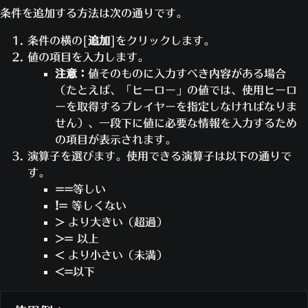
ません。
条件を追加する方法は次の通りです。
プレイヤーがファイナル・ブロウを獲得した
条件の横の[
追加
]をクリックします。
時にルールを実行します。このルールのイン
ファ
値の項目を入力します。
スタンスは、1人のプレイヤーにつき一度に
イナ
注意：
値そのものに入力すべき内容がある場合
1つだけ有効になります。
ル・
（たとえば、「ヒーロー」の値では、使用ヒーロ
ブロ
ーを取得するプレイヤーを指定しなければなりま
プレイヤーが敵にファイナル・ブロウ
ウを
せん）、一段下に値に必要な情報を入力するため
を放った時に条件をチェックします。
獲得
の項目が表示されます。
すべての条件をパスするとアクション
演算子を選びます。使用できる演算子は以下の通りで
が実行されます。1つでも失敗するとア
す。
クションは実行されません。
==
等しい
プレイヤーがダメージを与えた時にルールを
!=
等しくない
プレ
実行します。このルールのインスタンスは、
>
より大きい（超過）
イヤ
1人のプレイヤーにつき一度に1つだけ有効
>=
以上
ーが
になります。
<
より小さい（未満）
ダメ
<=
以下
プレイヤーが敵にダメージを与えた時
ージ
に条件をチェックします。すべての条
を与