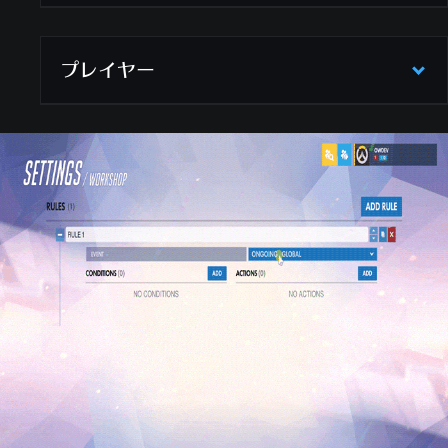
スを1つ作成します。このインスタンスはゲ
オプション
説明
ームが終わるまで有効です。
進行
すべてのチームにイベントが適用され
プレイヤー
インスタンスはゲーム中ずっと有効な
中 -
すべて
ます。フリー・フォー・オールのゲー
ので、条件をパスすることもあれば失
グロ
ム・モードのプレイヤーも同様です
敗することもあります。初めて条件を
オ
ーバ
チーム
パスした段階でアクションが実行され
プ
ル
1（または
イベントはこのチームにのみ適用され
ます。
シ
説明
現在のチー
ます
条件リストが失敗した後、もう一度パ
ョ
ム名）
スすると、アクションの実行を再度試
ン
チーム
みます。
す
2（または
イベントはこのチームにのみ適用され
すべてのプレイヤーにイベントが適用されま
べ
現在のチー
ます
各プレイヤーについて、ゲームへの参加時に
す
て
ム名）
このルールのインスタンスが作られます。こ
ス
のインスタンスはプレイヤーが抜けるか、そ
ロ
イベントは指定されたスロットのプレイヤー
のゲームが終わるまで有効です。それぞれの
ッ
にのみ適用されます。チーム戦では、2人のプ
インスタンスは別々に条件とアクションを追
ト
レイヤーに1つのスロットが割り当てられてい
進行
跡および実行します。
0〜
ることがあります（各チームから1人ずつ）。
中 -