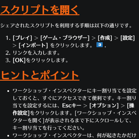
ます。
定します。これは、このルールのインスタン
スクリプトを開く
では、地面に触れたヒーローが本当に炎上するかど
スが1つしか実行されないことを示します。
うか、テストしてみましょう！
ルールに条件が設定されていないため、ゲー
シェアされたスクリプトを利用する手順は以下の通りです。
[戻る]
を2回クリックします。
ムが始まるとすぐにルールが実行されます。
ゲーム作成画面で、
[開始]
をクリックしま
以下の内容のアクションを追加します。
[プレイ]
>
[ゲーム・ブラウザー]
>
[作成]
>
[設定]
す。
アクション：
グローバル変数を設定する
>
[インポート]
をクリックします。
.
ヒーローを選択します。
変数：
L
リンクを入力します。
ゲームに入ると、ヒーローが炎に包まれてい
値：
ヒーロー
[OK]
をクリックします。
るはずです。
ヒーロー：
プレイアブルにするヒ
Escキー
を押して
[ワークショップ・エディタ
ーロー
ヒントとポイント
ー]
をクリックし、スクリプトの設定を続けま
ここでヒーローの配列を作成します。「グロ
す。
ーバル変数を設定」アクションが、リストの
ワークショップ・インスペクターにキー割り当てを設定
それでは、もう1つルールを追加して、ジャンプ中
先頭のヒーローに「L」を設定します。
しておくと、すぐにアクセスできて便利です。キー割り
や空中に浮かんでいる時はヒーローが炎上しないよ
操作できるヒーローが1人だけでは退屈なの
当てを設定するには、
Escキー
>
[オプション]
>
[操
うにします。
で、もっとヒーローを増やしましょう！以下
作設定]
をクリックします。[ワークショップ・インスペ
新しくルールを作ってもいいですが、ここで
の内容のアクションを好きなだけ追加してく
クターを開く]が表示されるまで下にスクロールして、
は先ほど作ったものをコピーしましょう。
ださい。
キー割り当てを行ってください。
作成したルールの横の
[コピー]
をクリックし
アクション：
グローバル変数を変更する
ワークショップ・インスペクターは、何が起きたかだけ