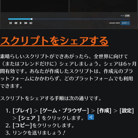
イベント・プレイヤーは、「ルー
配列の順番は重要です。
[リーパー, ウィン
ルが現在実行されているプレイヤ
ストン, マーシー]は、[マーシー, ウィンスト
ー」を意味します。
とは別の配列となるので注
ン, リーパー]
最後に、アクションを追加します。アクショ
意しましょう。
ンとは、条件がTrueのときに発生する出来事
配列にはいろいろなタイプを組み合わせ
スクリプトをシェアする
です。
たものを格納する場合があります。たと
今回は、ヒーローが地面にいると炎上す
えば、
のよ
[123, リーパー, True, -4.5]
るようにアクションを設定します。
うな配列も作れます。
素晴らしいスクリプトができあがったら、全世界に向けて
アクションで
[追加]
をクリックし
入力が配列を必要としている時に与えら
（またはフレンドだけに）シェアしましょう。シェアは6ヶ月
ます。
れたのが単一の値である場合、入力はそ
間有効です。あなたが作成したスクリプトは、作成元のプラ
アクションのドロップダウンから
の値が構成する要素1つしか入っていな
ットフォームにかかわらず、どのプラットフォームでも利用
[ステータスを設定]
を選択しま
い配列を受け取ります。
できます。
す。
単一の値を必要とする入力に配列が与え
スクリプトをシェアする手順は次の通りです。
ステータスのドロップダウンから
られた場合、入力は配列内の最初の値を
[燃焼中]
を選択します。
受け取ります（配列が空の場合は
[プレイ]
>
[ゲーム・ブラウザー]
>
[作成]
>
[設定]
期間の数字のスライダーを動かし
「0」）。
>
[シェア ]
をクリックします。
[10,000]
に設定します。
ルールを追加し、このルールの役割がわかる
[コピー]
をクリックします。
他のドロップダウンはデフォルト
ようにコメントを入力します。
リンクを送りましょう！
のままにして、
[OK]
をクリックし
イベントタイプを
[進行中 - グローバル]
に設