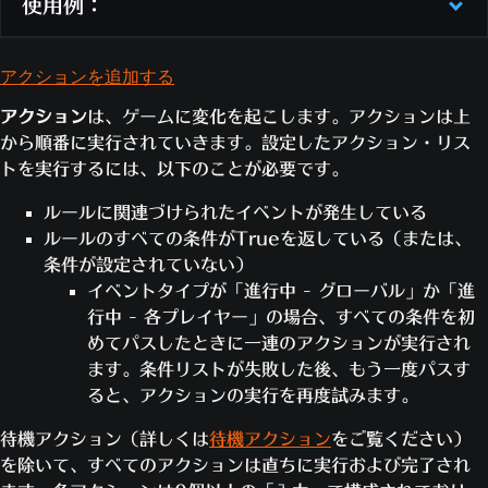
使用例：
件をパスするとアクションが実行され
えた
ます。1つでも失敗するとアクションは
実行されません。
アクションを追加する
こちらの例では、そのゲームのプレイヤーの合計数が生
プレイヤーがダメージを受けた時にルールを
存中のプレイヤーの数と等しいかどうかをチェックしま
アクション
は、ゲームに変化を起こします。アクションは上
プレ
実行します。このルールのインスタンスは、
す。
から順番に実行されていきます。設定したアクション・リス
イヤ
1人のプレイヤーにつき一度に1つだけ有効
トを実行するには、以下のことが必要です。
値：
生存プレイヤーの数… 生存しているプレイヤ
ーが
になります。
ー全員の数をチェックします
ルールに関連づけられたイベントが発生している
ダメ
プレイヤーが敵からダメージを受けた
チーム：
チーム… チームに参加している全プ
ルールのすべての条件がTrueを返している（または、
ージ
時に条件をチェックします。すべての
レイヤーをチェックします
条件が設定されていない）
を受
条件をパスするとアクションが実行さ
チーム：
すべて… すべてのチームのプレイヤ
イベントタイプが「進行中 - グローバル」か「進
けた
れます。1つでも失敗するとアクション
ー全員をチェックします
行中 - 各プレイヤー」の場合、すべての条件を初
は実行されません。
演算子：
==… 1つ目の値と2つ目の値が等しいと
めてパスしたときに一連のアクションが実行され
き、条件がTrueを返します
ます。条件リストが失敗した後、もう一度パスす
プレイヤーがキルされた時にルールを実行し
値：
生存プレイヤーの数… 生存しているプレイヤ
ると、アクションの実行を再度試みます。
ます。このルールのインスタンスは、1人の
ー全員の数をチェックします
プレ
プレイヤーにつき一度に1つだけ有効になり
待機アクション（詳しくは
待機アクション
をご覧ください）
チーム：
チーム… チームに参加している全プ
イヤ
ます。
を除いて、すべてのアクションは直ちに実行および完了され
レイヤーをチェックします