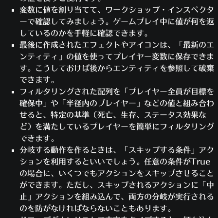
ーバル変数「L」に格納されます。その結果、
うアクションを設定します。
変数に値を割り当てて、ワークショップ・インスペクタ
元のヒーローリストをランダムにシャッフル
[ステータスを設定（イベント・プ
ーで確認してみましょう。ゲームプレイ中に値が何を返
したサブセットが生成されるというわけで
レイヤー, NULL, 燃焼中,
しているのかを手軽に確認できます。
す。
10000）]という既存のアクショ
最後に作成されたエフェクトやアイコンは、「最新のエ
実際の例を見てみましょう。最初のヒー
ンをクリックします。
ンティティ」の値を使ってプレイヤー変数に保存できま
ローリストが
[アッシュ, ドゥームフィスト,
アクションのドロップダウンから
す。こうしておけば後からエンティティを参照して破棄
ハンゾー, マクリー, ファラ, ソルジャー76,
[ステータスをクリア]
を選択しま
できます。
だった
ゼニヤッタ, ウィドウメイカー, アナ]
す。
フィルタリングされた配列を「プレイヤー全員が目標を
場合、ランダム化された配列は
[ハンゾー,
ステータスのドロップダウンから
確保中」や「半径内のプレイヤー」などの値と組み合わ
ファラ, ウィドウメイカー, アナ, アッシュ,
[燃焼中]
を選択します。
せると、特定の基準（死亡、生存、ステータス効果な
ドゥームフィスト, ソルジャー76, ゼニヤッタ,
他のドロップダウンはすべてその
ど）を満たしているプレイヤーを簡単にフィルタリング
となり、この一部がコピーされ
マクリー]
ままで、
[OK]
をクリックします。
できます。
るので最終的に
[ハンゾー, ファラ, ウィド
ヒーローが空中にいれば炎上しなくなるかどうか、
分岐する動作を作るときは、「スキップする条件」アク
ウメイカー, アナ, アッシュ, ドゥームフィス
テストしてみましょう！
ションを利用するといいでしょう。任意の条件がTrue
となる可能性があります。
ト]
[戻る]
を2回クリックします。
の場合に、いくつでもアクションをスキップさせること
次のルールは、すべてのプレイヤーがいついかなる
ゲームに入ると、ヒーローが炎に包まれてい
ができます。ただし、スキップされるアクションに「中
時も必ず同じヒーローをプレイするというものにな
るはずです。この状態でジャンプして、ヒー
止」アクションを組み込んで、両方の分岐が実行される
ります。
ローの炎上が止まるかどうか確認してみまし
のを防がなければならないこともあります。
ルールを追加し、このルールの役割がわかる
ょう。