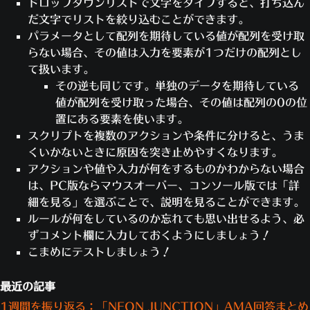
ドロップダウンリストで文字をタイプすると、打ち込ん
ようにコメントを入力します。
Escキー
を押して
[ワークショップ・エディタ
だ文字でリストを絞り込むことができます。
イベントタイプを
[進行中 - 各プレイヤー]
に
ー]
をクリックし、スクリプトの設定を続けま
パラメータとして配列を期待している値が配列を受け取
設定します。これは、各プレイヤーが自分の
す。
らない場合、その値は入力を要素が1つだけの配列とし
ルールのインスタンスを実行するという意味
最後に、ヒーローが地上にいるときにダメージが発
て扱います。
です。
生するように設定しましょう。
その逆も同じです。単独のデータを期待している
条件を2つ追加します。これらの条件が両方
「地上にある場合、燃焼を開始する」ルール
値が配列を受け取った場合、その値は配列の0の位
Trueと返すと、ヒーローが強制的に変わりま
を開きます。
置にある要素を使います。
す。
アクションで
[追加]
をクリックします。ヒー
スクリプトを複数のアクションや条件に分けると、うま
ラウンド数を指すグローバル変数「R」
ローが地面に接しているとダメージを受ける
くいかないときに原因を突き止めやすくなります。
は、ヒーローリストのヒーローの合計数
というアクションを設定しましょう。
アクションや値や入力が何をするものかわからない場合
より小さい数字を設定しましょう。そう
アクションのドロップダウンから
[継続
は、PC版ならマウスオーバー、コンソール版では「詳
でない場合はゲームが終了し、それ以上
ダメージ]
を選択します。
細を見る」を選ぶことで、説明を見ることができます。
ヒーローが強制されなくなります。ラウ
期間の数字のスライダーを動かし
ルールが何をしているのか忘れても思い出せるよう、必
ンド数は「0」から始まり、順に数字が
[9999]
に設定します。
ずコメント欄に入力しておくようにしましょう！
増えていきます。したがって、全部で6
1秒あたりのダメージで、数字のスライ
こまめにテストしましょう！
ラウンドにしたい場合、最後のラウンド
ダーを
[30]
に動かします。
の数は「5」となります。グローバル変
他のドロップダウンはデフォルトのまま
最近の記事
数「R」を「0」に設定する必要はあり
にして、
[OK]
をクリックします。
1週間を振り返る：「NEON JUNCTION」AMA回答まとめ