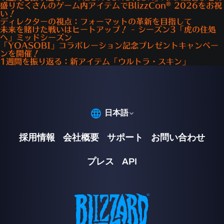
ません。変数はすべて、デフォルトの値
o「地上にない場合、燃焼を停止する」ルール
盛りだくさんのゲーム内アイテムでBlizzCon® 2026をお祝
である0から始まるからです。
い！
にも手を加えましょう。
ディレクターの視点：フォーマットの革新を目指して
値：
グローバル変数
アクションで
[追加]
をクリックします。
未来を賭けた戦いはヒートアップ！ - シーズン3「虎の住処
変数：
R
へ」ミッドシーズン
ヒーローが地面に接していない時はダメ
「YOASOBI」コラボレーション記念プレゼントキャンペー
演算子：
ージが止まるアクションを設定しましょ
ンを開催！
値：
カウント：
1週間を振り返る：新アイテム「ウルトラ・スキン」
う。
配列：
グローバル変数
アクションのドロップダウンから
[すべ
変数：
L
ての継続ダメージを停止]
を選択しま
このルールは、任意のプレイヤーが現在
す。
操作しているヒーローが、そのラウンド
ヒーローが地上にいるとダメージを受け、ジャンプ
番号で求められるヒーローとは異なって
中や空中にいるときはダメージを受けなくなってい
いなければならないかどうかをチェック
るでしょうか？ テストして確認してみましょう。
します。ここでいう任意のプレイヤー
[戻る]
を2回クリックします。
は、ルールのインスタンスを現在実行中
リスポーンエリアから出て、ヒーローがダメ
のプレイヤーを示す特別な値「イベン
ージを受け始めるかどうか確認します。
ト・プレイヤー」で表されます。現在の
ジャンプして、ヒーローがダメージを受けな
ラウンドの「求められるヒーロー」は、
くなるかどうか確認します。
ヒーローリスト（グローバル変数
大成功です！「オーバーウォッチ」流のダメージ床
「L」）の対応するインデックスに保存
の完成です！