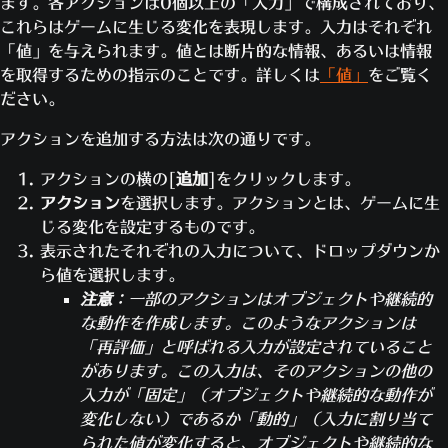
ーが
ます。各アクションは0個以上の「入力」で構成されており、
チーム：
すべて… すべてのチームのプレイヤ
プレイヤーがキルされた時に条件をチ
倒れ
これらはゲームに生じる変化を表現します。入力はそれぞれ
ー全員をチェックします
ェックします。すべての条件をパスす
た
「値」を与えられます。値とは断片的な情報、あるいは情報
るとアクションが実行されます。1つで
その他の例
を取得するための指示のことです。詳しくは
「値」
をご覧く
も失敗するとアクションは実行されま
ださい。
フラッグが運ばれている（犠牲者）
== False：倒
せん
されたプレイヤーがフラッグを持っていないことが
アクションを追加する方法は次の通りです。
条件です
アクションの横の[
追加
]をクリックします。
しゃがんでいる（イベント・プレイヤー）
==
アクション
を選択します。アクションとは、ゲームに生
True：イベントが有効になっているプレイヤーが
じる変化を設定するものです。
しゃがんでいることが条件です
表示されたそれぞれの入力について、ドロップダウンか
ファイナル・ブロウ数（攻撃者）
> 10：攻撃して
ら値を選択します。
いるプレイヤーがファイナル・ブロウを11回以上
注意
：一部のアクションはオブジェクトや継続的
達成していることが条件です
な動作を作成します。このようなアクションは
「再評価」と呼ばれる入力が設定されていること
があります。この入力は、そのアクションの他の
入力が「固定」（オブジェクトや継続的な動作が
変化しない）であるか「動的」（入力に割り当て
られた値が変化すると、オブジェクトや継続的な