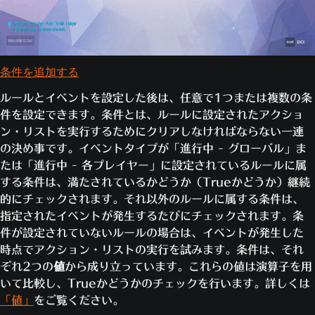
インスタンスは該当するプレイヤーが
5
各プ
ゲームに参加している限り有効なの
ス
レイ
で、条件をパスすることもあれば失敗
ロ
ヤー
イベントは指定されたスロットのプレイヤー
することもあります。初めて条件をパ
ッ
にのみ適用されます。フリー・フォー・オー
スした段階でアクションが実行されま
条件を追加する
ト
ルのゲーム・モードでのみ使用します。
す。
6〜
ルールとイベントを設定した後は、任意で1つまたは複数の条
条件リストが失敗した後、もう一度パ
11
件を設定できます。条件とは、ルールに設定されたアクショ
スすると、アクションの実行を再度試
特
ン・リストを実行するためにクリアしなければならない一連
みます。
定
の決め事です。イベントタイプが「進行中 - グローバル」ま
の
たは「進行中 - 各プレイヤー」に設定されているルールに属
プレイヤーがキルを獲得した時にルールを実
イベントはそのヒーローとしてスポーンした
ヒ
する条件は、満たされているかどうか（Trueかどうか）継続
行します。このルールのインスタンスは、1
プレイヤーにのみ適用されます
プレ
ー
的にチェックされます。それ以外のルールに属する条件は、
人のプレイヤーにつき一度に1つだけ有効に
イヤ
ロ
指定されたイベントが発生するたびにチェックされます。条
なります。
ーが
ー
件が設定されていないルールの場合は、イベントが発生した
キル
プレイヤーが誰かを倒した時に条件を
時点でアクション・リストの実行を試みます。条件は、それ
を獲
チェックします。すべての条件をパス
ぞれ2つの
値
から成り立っています。これらの値は演算子を用
得
するとアクションが実行されます。1つ
いて比較し、Trueかどうかのチェックを行います。詳しくは
でも失敗するとアクションは実行され
「値」
をご覧ください。