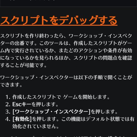
ングを作ることもできます。
モルテン・フロアでは、ヒーローは地面に接すると炎上
NULL）：
ど、特定のチームを表します
「ハロー」というストリングを生成
失敗していた条件がパスするようになった。
（「A」から「Z」まで）の変数を持ちます。それ
再評価を一切行わないので、グローバル変数「P」
ヒーロー
特定のヒーローを表します
し、ダメージを受けます。
します
それ以外のイベントタイプであり、同じイベ
ぞれの変数は別々の値や値の配列を持っています。
が後から変化してもアイコンの位置は変わりませ
プレイヤーまたはエンティティがないこと
NULL
ストリング（“{0} vs {1}”, ヒーロー（ア
使用例
ント・プレイヤーにイベントが発生し、かつ
スクリプトをデバッグする
を表します
まず初めに、ゲームの舞台となるマップを決めまし
ここからは「ミラー・デスマッチ」のゲーム・モードを
ん。
ナ）, ヒーロー（ファラ）, NULL）：
「アナ
TRUE
「TRUE」の値を返します
変数に行える演算は、次の3種類です。
すべての条件がパスした。
ょう。
詳しく解説しながら作っていきます。ミラー・デスマッ
FALSE
vs ファラ」というストリングを生成します
「FALSE」の値を返します
[プレイ]
>
[ゲーム・ブラウザー]
>
[作成]
チとは、複数の短いラウンドからなるゲームで、プレイ
スクリプトを作り終わったら、ワークショップ・インスペク
自身が表す比較が真か偽かによって、
設定：
「グローバル変数を設定する」と「プレイヤ
COMPARE
ストリングは条件に使うことができず、変数に格納する
ストリング（”{0} vs {1}”, ヒーロー（ア
「TRUE」か「FALSE」を返します
>
[設定]
>
[マップ]
をクリックします。
ヤー全員が同じヒーローを操作して戦います。1つのラウ
ターの出番です。このツールは、作成したスクリプトがゲー
ー変数を設定する」は、変数を新しい値に設定し、
こともできません。同じカスタム・ゲームに異なる言語
ルールのインスタンスを実行しているプレ
ナ）, ストリング（"{0} ＆ {1}", ヒーロー
ゲームのテストに使いたいマップを選択し、
ンドが終了すると、各プレイヤーはそれまでいたのと同
イベント・
ム内で実行されているか、またどのアクションや条件が有効
以前の値と置き換えます。
イヤーを返します。該当するプレイヤーが
を使うプレイヤーがいると、複雑な処理が必要になって
プレイヤー
（ファラ）, ヒーロー（ゲンジ）, NULL）,
それ以外のマップをすべて無効にします。
じ場所に次のヒーローとなってリスポーンします。次の
いなければ「NULL」を返します
になっているかを見られるほか、スクリプトの問題点を確認
変更：
「グローバル変数を変更する」と「プレイヤ
しまうためです。
NULL）：
「アナ vs ファラ ＆ ゲンジ」とい
ルールのインスタンスの攻撃者を表しま
次に、ワークショップに入ります。
ヒーローは、予め用意したリストからランダムに選ばれ
することが可能です。
ー変数を変更する」は、特定の算術演算（足し算や
攻撃者
す。攻撃者がいなければ「NULL」を返し
うストリング生成します
[戻る]
をクリックします。
ます。最後のラウンドが終了した時点で、最もキル数の
ます
掛け算など）や配列演算（追加、削除）を用いて、
ワークショップ・インスペクターは以下の手順で開くことが
[ワークショップ]
をクリックします。
多いプレイヤーの勝利です。
ルールのインスタンスの犠牲者を表しま
変数の値を変更します。
犠牲者
す。犠牲者がいなければ「NULL」を返し
できます。
それではスクリプトを作成していきましょう！最初
追跡：
「グローバル変数を継続的に追跡」、「プレ
ます
たとえば、あるマッチでは全員がマクリーとしてスター
のルールを追加します。
「いずれに対しても『TRUE』」、「すべ
イヤー変数を継続的に追跡」、「グローバル変数を
作成したスクリプトで ゲームを開始します。
トし、次のラウンドでファラに切り替わります。別のマ
てに対して『TRUE』」、「フィルタリン
[ルール追加]
をクリックします。
現在の配列
特定のレートで追跡」、「プレイヤー変数を特定の
Escキー
を押します。
グされた配列」、「ソートされた配列」の
ッチでは、スタート時はウィドウメイカーですが、次の
の要素
「コメント」に
「地上にある場合、燃焼を開
値と一緒に使うことで、現在評価されてい
レートで追跡」は、継続的に、または一定のペース
[ワークショップ・インスペクター]
を押します。
ラウンドでアッシュに切り替わるかもしれません。同じ
る値を返します
始する」
と記入します。こうすることで、こ
で、少しずつ変数を変更します。
[有効化]
を押します。この機能はデフォルト状態では有
ヒーローリストに遭遇することはほとんどないよう、リ
れが地面に触れているプレイヤーを炎上させ
追跡の目的は、数値かベクトル（または、数
効化されていません。
値は
配列
に格納されることがあります。配列とは、複数
ストを生成することになります。
るルールであると分かります。
値かベクトルを結果とする値）のいずれかで
の値の集合体のことです。