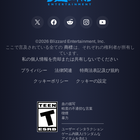
されているヒーローです。現在のラウン
ドはグローバル変数「R」に保存されて
いるので、求められるヒーローは「配列
内の値」を用いて取得できます。
値：
ヒーロー：
プレイヤー：
イベント・プレ
イヤー
演算子：
!=
値：
配列内の値
配列：
グローバル変数
変数：
L
インデックス：
グローバル変
数
変数：
R
これでプレイヤーがヒーローを変更しなけれ
ばならないことが分かりました。次に、2つの
実行されるアクションを追加します。
最初のアクションは、求められるヒーロ
ーをイベント・プレイヤーに強制しま