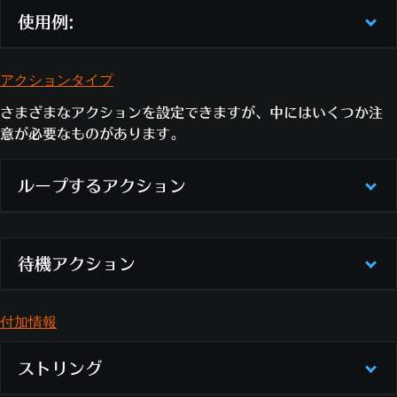
使用例:
アクションタイプ
アクション
さまざまなアクションを設定できますが、中にはいくつか注
マッチ時間をポーズする：
現在のマッチの時間を一
意が必要なものがあります。
時停止します
変更するグローバル変数（T, 追加, 5）：
グローバ
ループするアクション
ル変数「T」が5増加します
ループ
は、一連のアクションをもう一度最初から実行す
待機アクション
るアクションです。ループするアクションは4種類ありま
目視可否を設定（イベント・プレイヤー, 敵）：
こ
す。
のルールを実行しているプレイヤーは、敵から姿が
付加情報
ループ：
アクション・リストを必ず再実行します
待機
とは、その後に続くアクションを実行する前に時間
見えなくなります
ループする条件：
アクションの条件の入力が「0」
を経過させるアクションです。待機時間は最短で0.25秒
ストリング
か「False」以外の値を返した場合、アクションを
です。
繰り返します。