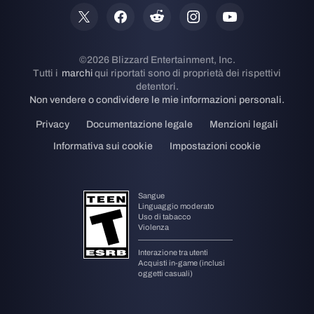
prescaricare il gioco a partire dalle 09:00 PDT
del 4 ottobre. Il gioco pesa circa 30 GB.
Accorpare gli account
- Con l'arrivo della
progressione condivisa, i giocatori potranno
accorpare più account di Overwatch per conservare i
progressi e gli oggetti cosmetici in un singolo profilo
di Overwatch 2. I giocatori con più account dovranno
confermare l'accorpamento degli account per
conservare i progressi nel passaggio da Overwatch a
Overwatch 2. Se hai fatto progressi su Overwatch su
una sola piattaforma, non devi fare altro.
Per avere
maggiori informazioni sull'accorpamento degli
account, leggi le nostre FAQ.