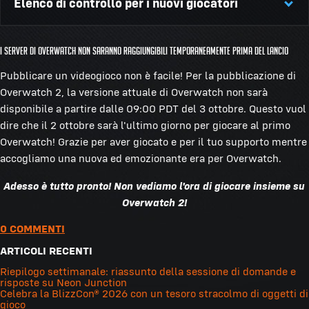
Elenco di controllo per i nuovi giocatori
cellulare
- Tutti i giocatori devono associare un
numero di telefono valido al loro account Battle.net
per poter giocare a Overwatch 2. Questa precauzione
I server di Overwatch non saranno raggiungibili temporaneamente prima del lancio
Crea il tuo account Battle.net -
Per giocare a
rientra nell'iniziativa Matrice Difensiva, un sistema
Overwatch 2 su qualsiasi piattaforma è necessario
per combattere su più fronti i comportamenti di
Pubblicare un videogioco non è facile! Per la pubblicazione di
un account Battle.net.
Puoi creare un account
gioco dannosi.
Puoi avere maggiori informazioni
Overwatch 2, la versione attuale di Overwatch non sarà
Battle.net qui.
sulla Matrice Difensiva qui
. Ecco come attivare la
disponibile a partire dalle 09:00 PDT del 3 ottobre. Questo vuol
protezione tramite cellulare sul tuo account:
dire che il 2 ottobre sarà l'ultimo giorno per giocare al primo
RICHIESTO PER GIOCARE: Protezione con avvisi sul
Vai su
https://account.battle.net/
ed effettua
Overwatch! Grazie per aver giocato e per il tuo supporto mentre
cellulare
- Tutti i giocatori devono associare un
l'accesso. Vai su "Dettagli account".
accogliamo una nuova ed emozionante era per Overwatch.
numero di telefono valido al loro account Battle.net
Aggiungi il numero di telefono, compreso il
per poter giocare a Overwatch 2. Questa precauzione
Adesso è tutto pronto! Non vediamo l'ora di giocare insieme su
prefisso, nel campo "Numero di telefono".
rientra nell'iniziativa Matrice Difensiva, un sistema
Overwatch 2!
Ricorda che il prefisso è limitato al Paese
per combattere su più fronti i comportamenti di
selezionato nel tuo account Blizzard e certi tipi
0 COMMENTI
gioco dannosi.
Puoi avere maggiori informazioni
di numeri di telefono, tra cui i prepagati e i VoIP
sulla Matrice Difensiva qui
. Ecco come attivare la
ARTICOLI RECENTI
non possono essere usati per gli avvisi sul
protezione tramite cellulare sul tuo account:
Riepilogo settimanale: riassunto della sessione di domande e
cellulare.
Vai su
https://account.battle.net/
ed effettua
risposte su Neon Junction
Clicca su "Continua". Riceverai un SMS
Celebra la BlizzCon® 2026 con un tesoro stracolmo di oggetti di
l'accesso. Vai su "Dettagli account".
gioco
contenente un codice di verifica. Inserisci