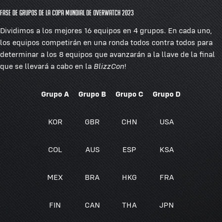
Fase de grupos de la Copa Mundial de Overwatch 2023
Dividimos a los mejores 16 equipos en 4 grupos. En cada uno,
los equipos competirán en una ronda todos contra todos para
determinar a los 8 equipos que avanzarán a la llave de la final
que se llevará a cabo en la
BlizzCon
!
Grupo A
Grupo B
Grupo C
Grupo D
KOR
GBR
CHN
USA
COL
AUS
ESP
KSA
MEX
BRA
HKG
FRA
FIN
CAN
THA
JPN