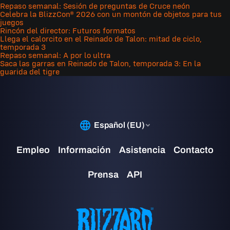
Un equipo que compita en la OWCS solo podrá tener 2
Repaso semanal: Sesión de preguntas de Cruce neón
Celebra la BlizzCon® 2026 con un montón de objetos para tus
jugadores no residentes en su plantel.
juegos
Rincón del director: Futuros formatos
Por ejemplo, un jugador de Corea del Sur podrá competir
Llega el calorcito en el Reinado de Talon: mitad de ciclo,
temporada 3
en Norteamérica como no residente.
Repaso semanal: A por lo ultra
Saca las garras en Reinado de Talon, temporada 3: En la
¿Por qué hay algunas regiones que no están incluidas?
guarida del tigre
La competición de la OWCS solo es para regiones donde
en la actualidad esté disponible el servicio activo de
Overwatch 2.