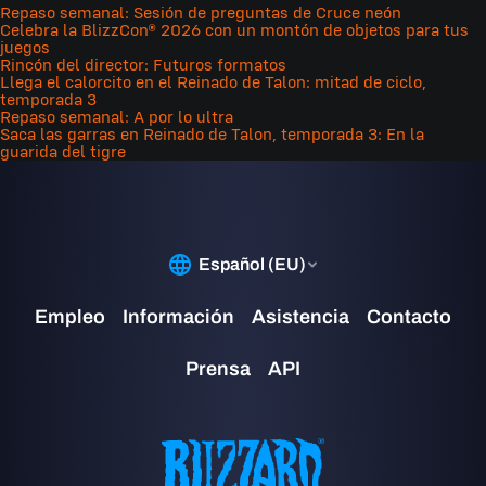
Un equipo que compita en la OWCS solo podrá tener 2
Repaso semanal: Sesión de preguntas de Cruce neón
Celebra la BlizzCon® 2026 con un montón de objetos para tus
jugadores no residentes en su plantel.
juegos
Rincón del director: Futuros formatos
Por ejemplo, un jugador de Corea del Sur podrá competir
Llega el calorcito en el Reinado de Talon: mitad de ciclo,
temporada 3
en Norteamérica como no residente.
Repaso semanal: A por lo ultra
Saca las garras en Reinado de Talon, temporada 3: En la
¿Por qué hay algunas regiones que no están incluidas?
guarida del tigre
La competición de la OWCS solo es para regiones donde
en la actualidad esté disponible el servicio activo de
Overwatch 2.