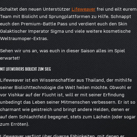
Schaltet den neuen Unterstützer
Lifeweaver
frei und eilt eurem
Team mit Biolicht und Sprungplattformen zu Hilfe. Schnappt
euch den Premium-Battle Pass und verdient euch den Skin
Galaktischer Imperator Sigma und viele weitere kosmetische
Weltraumoper-Extras.
Sehen wir uns an, was euch in dieser Saison alles im Spiel
erwartet!
Mit Lifeweavers Biolicht zum Sieg
Lifeweaver ist ein Wissenschaftler aus Thailand, der mithilfe
seiner Biolichttechnologie die Welt heilen möchte. Obwohl er
vor Vishkar auf der Flucht ist, will er mit seiner Erfindung
unbedingt das Leben seiner Mitmenschen verbessern. Er ist so
charmant wie geistreich und bringt andere Helden, denen er
auf dem Schlachtfeld begegnet, stets zum Lächeln (oder sogar
zum Erröten).
Lifeweaver verfügt über diverse Fähigkeiten, mit denen er